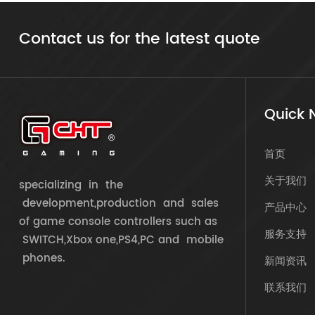
Contact us for the latest quote
Quick 
首页
关于我们
specializing in the
development,production and sales
产品中心
of game console controllers such as
服务支持
SWITCH,Xbox one,PS4,PC and mobile
phones.
新闻资讯
联系我们