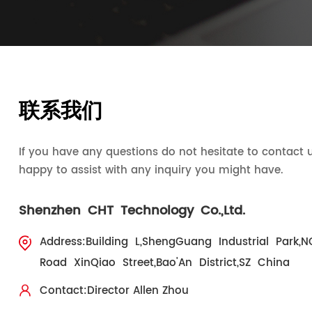
联系我们
If you have any questions do not hesitate to contact us
happy to assist with any inquiry you might have.
Shenzhen CHT Technology Co.,Ltd.
Address:Building L,ShengGuang Industrial Park,
Road XinQiao Street,Bao'An District,SZ China
Contact:Director Allen Zhou